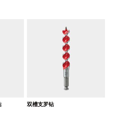
钻
双槽支罗钻
日系支罗