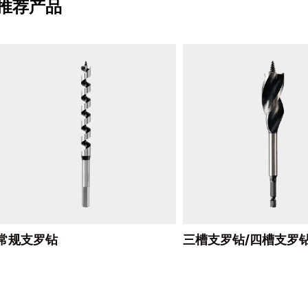
推荐产品
常规支罗钻
三槽支罗钻/四槽支罗