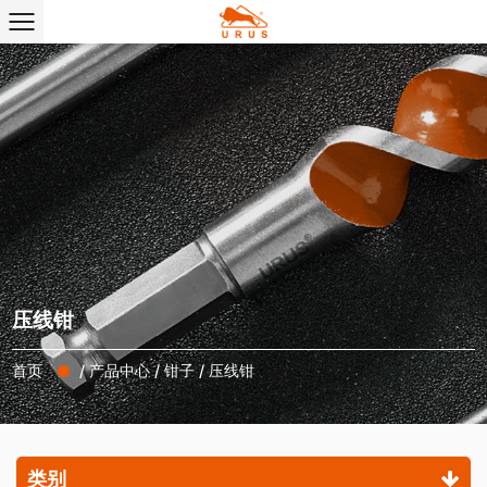
压线钳
首页
/
产品中心
/
钳子
/
压线钳
类别