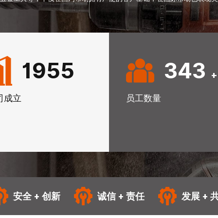
1995
350
+
司成立
员工数量
安全 + 创新
诚信 + 责任
发展 + 