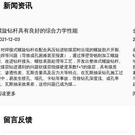
新闻资讯
金刚石钻头磨损率的影响因素
2021-12-10
现的螺旋肋片开裂、
金刚石钻头的磨损率直接决定其使用寿命。对于
壁管铣削加工螺旋
钻杆而言，钻头寿命决定了钻探成本的高低。无
出整体式螺旋钻杆。
地质钻探操作者，理解钻头磨损率的影响因素可
的煤层，具有煤质
探成本，其主要影响因素包括钻压、转速、齿磨
瓦斯抽采钻孔施工过
素。 一、钻压对齿磨损速度的影响公式中D1、D
孔深度浅、成孔率
与牙轮钻头尺寸相关。当钻压＝金刚石钻头D2/D
趋于无限大，即D2/D1为该钻头...
阅读更多
留言反馈