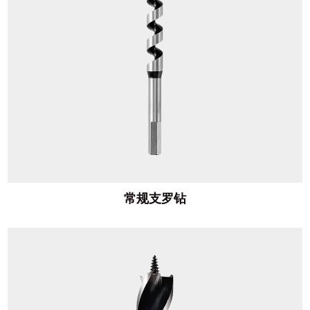
常规支罗钻