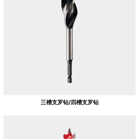
三槽支罗钻/四槽支罗钻