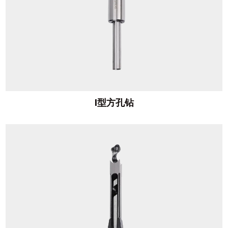
I型方孔钻