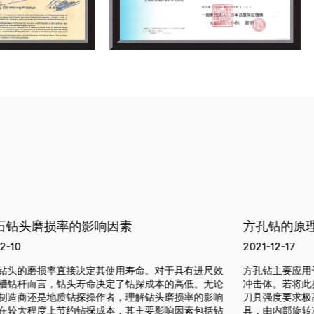
方孔钻的原理
2021-12-17
2
效
方孔钻主要应用于木工加工，其核心原理在于内部存在一个
浙
论
冲击体。若将此类工作原理用于钻削钢铁等硬质材料，则对
兴
响
刀具强度要求极高。具体原理如下：方孔钻是一种五金工
6
钻
具，由内部旋转冲击体和外部冲击体组成。传统钻头仅能加
达