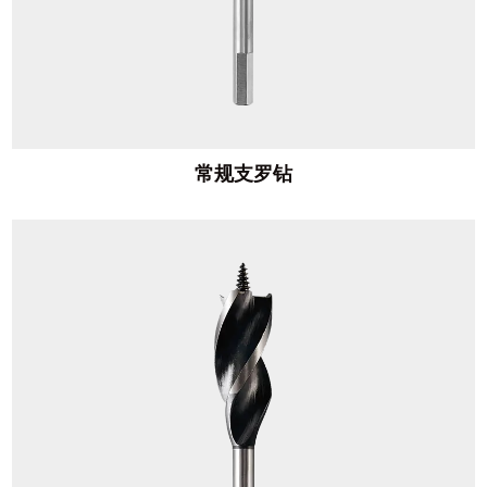
常规支罗钻