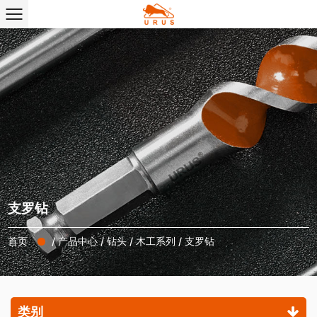
支罗钻
首页
/
产品中心
/
钻头
/
木工系列
/
支罗钻
类别