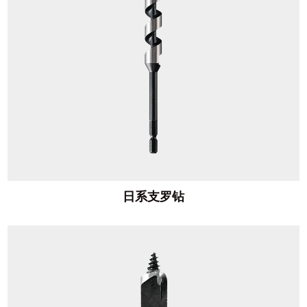
日系支罗钻