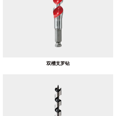
双槽支罗钻