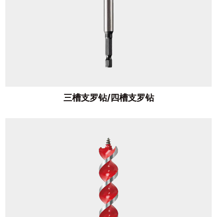
三槽支罗钻/四槽支罗钻